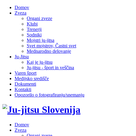
Domov
Zveza
Organi zveze
Klubi
Trenerji
Sodniki
Mojstri ju-jitsa
Svet mojstrov, Častni svet
Mednarodno delovanje
Ju-Jitsu
Kaj je ju-jitsu
Ju-jitsu - šport in veščina
Varen šport
Medijsko središče
Dokumenti
Kontakti
Opozorilo o fotografiranju/snemanju
Domov
Zveza
Organi zveze