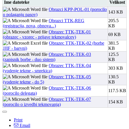
Ime datoteke
Velikost
Obrazci KPP-POL-01 (porocilo
143 KB
o polaganju pasov)
Obrazci TTK-REG
205.5
(registracija, nova, obnova...)
KB
Obrazec TTK-TEK-01
69 KB
(obrazec - vzorec - prijave tekmovalcev)
Obrazec TTK-TEK-02 (borbe
381.5
JJIF - barvni)
KB
Obrazec TTK-TEK-03
125.5
(zapisnik borbe - duo sistem)
KB
Obrazec TTK-TEK-04
303 KB
(vodenje tekme - smrekica)
Obrazec TTK-TEK-05
130.5
(vodenje tekme - do 5)
KB
Obrazec TTK-TEK-06
117.5 KB
(porocilo delegata)
Obrazec TTK-TEK-07
154 KB
(porocilo o izvedbi tekmovanja)
Print
Email