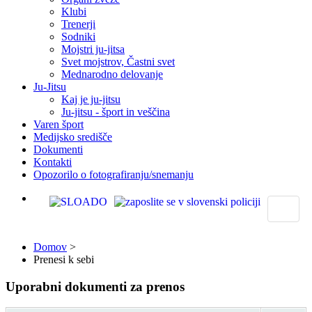
Klubi
Trenerji
Sodniki
Mojstri ju-jitsa
Svet mojstrov, Častni svet
Mednarodno delovanje
Ju-Jitsu
Kaj je ju-jitsu
Ju-jitsu - šport in veščina
Varen šport
Medijsko središče
Dokumenti
Kontakti
Opozorilo o fotografiranju/snemanju
Domov
>
Prenesi k sebi
Uporabni dokumenti za prenos