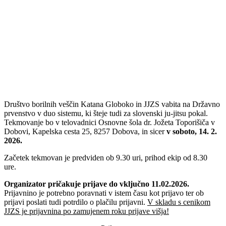
Društvo borilnih veščin Katana Globoko in JJZS vabita na Državno
prvenstvo v duo sistemu, ki šteje tudi za slovenski ju-jitsu pokal.
Tekmovanje bo v telovadnici Osnovne šola dr. Jožeta Toporišiča v
Dobovi, Kapelska cesta 25, 8257 Dobova, in sicer
v soboto, 14. 2.
2026.
Začetek tekmovan je predviden ob 9.30 uri, prihod ekip od 8.30
ure.
Organizator pričakuje prijave do vključno 11.02.2026.
Prijavnino je potrebno poravnati v istem času kot prijavo ter ob
prijavi poslati tudi potrdilo o plačilu prijavni.
V skladu s cenikom
JJZS je prijavnina po zamujenem roku prijave višja!