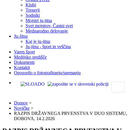
Klubi
Trenerji
Sodniki
Mojstri ju-jitsa
Svet mojstrov, Častni svet
Mednarodno delovanje
Ju-Jitsu
Kaj je ju-jitsu
Ju-jitsu - šport in veščina
Varen šport
Medijsko središče
Dokumenti
Kontakti
Opozorilo o fotografiranju/snemanju
Domov
>
Novičke
>
RAZPIS DRŽAVNEGA PRVENSTVA V DUO SISTEMU,
DOBOVA, 14.2.2026