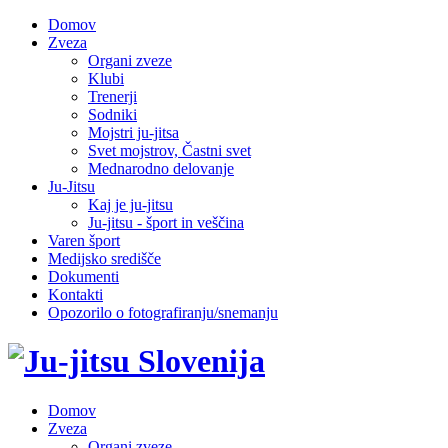
Domov
Zveza
Organi zveze
Klubi
Trenerji
Sodniki
Mojstri ju-jitsa
Svet mojstrov, Častni svet
Mednarodno delovanje
Ju-Jitsu
Kaj je ju-jitsu
Ju-jitsu - šport in veščina
Varen šport
Medijsko središče
Dokumenti
Kontakti
Opozorilo o fotografiranju/snemanju
Domov
Zveza
Organi zveze