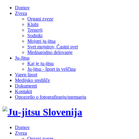
Domov
Zveza
Organi zveze
Klubi
Trenerji
Sodniki
Mojstri ju-jitsa
Svet mojstrov, Častni svet
Mednarodno delovanje
Ju-Jitsu
Kaj je ju-jitsu
Ju-jitsu - šport in veščina
Varen šport
Medijsko središče
Dokumenti
Kontakti
Opozorilo o fotografiranju/snemanju
Domov
Zveza
Organi zveze