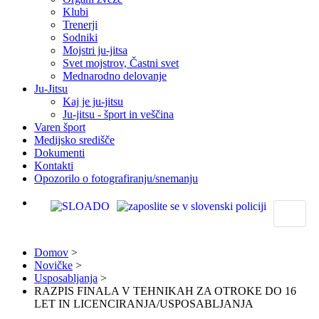
Klubi
Trenerji
Sodniki
Mojstri ju-jitsa
Svet mojstrov, Častni svet
Mednarodno delovanje
Ju-Jitsu
Kaj je ju-jitsu
Ju-jitsu - šport in veščina
Varen šport
Medijsko središče
Dokumenti
Kontakti
Opozorilo o fotografiranju/snemanju
Domov
>
Novičke
>
Usposabljanja
>
RAZPIS FINALA V TEHNIKAH ZA OTROKE DO 16
LET IN LICENCIRANJA/USPOSABLJANJA