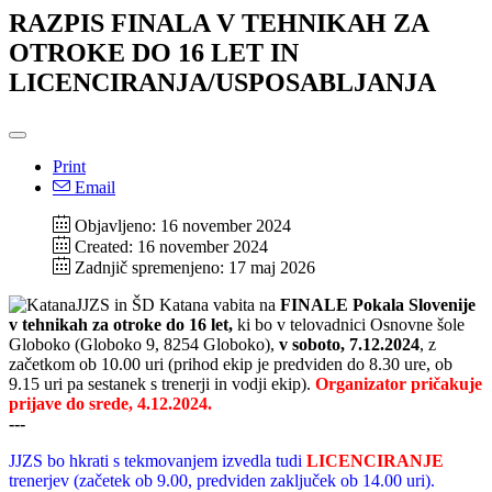
RAZPIS FINALA V TEHNIKAH ZA
OTROKE DO 16 LET IN
LICENCIRANJA/USPOSABLJANJA
Print
Email
Objavljeno: 16 november 2024
Created: 16 november 2024
Zadnjič spremenjeno: 17 maj 2026
JJZS in ŠD Katana vabita na
FINALE Pokala Slovenije
v tehnikah za otroke do 16 let,
ki bo v telovadnici Osnovne šole
Globoko (Globoko 9, 8254 Globoko),
v soboto, 7.12.2024
, z
začetkom ob 10.00 uri (prihod ekip je predviden do 8.30 ure, ob
9.15 uri pa sestanek s trenerji in vodji ekip).
Organizator pričakuje
prijave do srede, 4.12.2024.
---
JJZS bo hkrati s tekmovanjem izvedla tudi
LICENCIRANJE
trenerjev (začetek ob 9.00, predviden zaključek ob 14.00 uri).